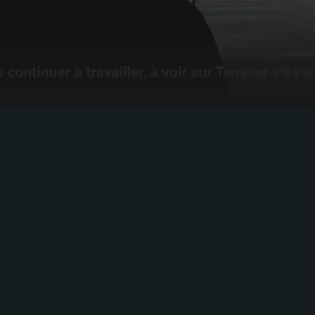
GEEF VORM AAN
JEJOURNEY
JOURNEYLEVEN
Stel je ultieme voetbalprofiel samen. Verzamel je